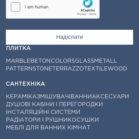
ПЛИТКА
MARBLE
BETON
COLORS
GLASS
METALL
PATTERN
STONE
TERRAZZO
TEXTILE
WOOD
САНТЕХНІКА
КЕРАМІКА
ЗМІШУВАЧІ
ВАННИ
АКСЕСУАРИ
ДУШОВІ КАБІНИ І ПЕРЕГОРОДКИ
ІНСТАЛЯЦІЙНІ СИСТЕМИ
РАДІАТОРИ І РУШНИКОСУШКИ
МЕБЛІ ДЛЯ ВАННИХ КІМНАТ