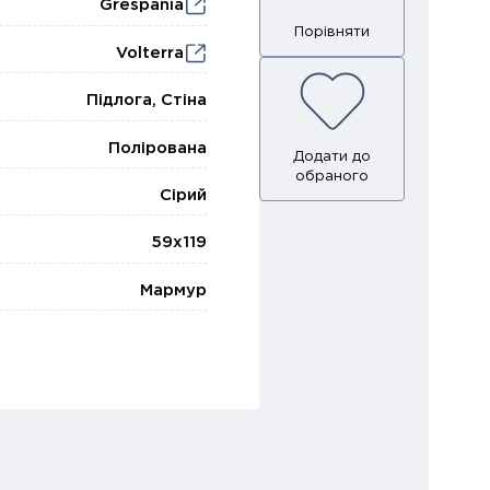
Grespania
Volterra
Підлога, Стіна
Полірована
Сірий
59x119
Мармур