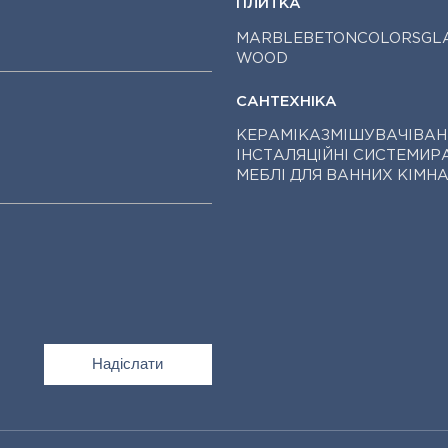
ПЛИТКА
MARBLE
BETON
COLORS
GL
WOOD
САНТЕХНІКА
КЕРАМІКА
ЗМІШУВАЧІ
ВАН
ІНСТАЛЯЦІЙНІ СИСТЕМИ
Р
МЕБЛІ ДЛЯ ВАННИХ КІМН