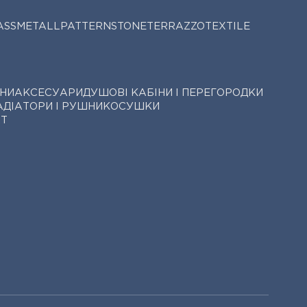
ASS
METALL
PATTERN
STONE
TERRAZZO
TEXTILE
НИ
АКСЕСУАРИ
ДУШОВІ КАБІНИ І ПЕРЕГОРОДКИ
АДІАТОРИ І РУШНИКОСУШКИ
АТ