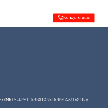
Консультація
ASS
METALL
PATTERN
STONE
TERRAZZO
TEXTILE