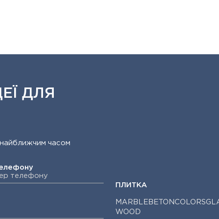
ЕЇ ДЛЯ
ит найближчим часом
телефону
ПЛИТКА
MARBLE
BETON
COLORS
GL
WOOD