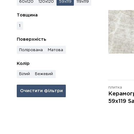
60x120
120x120
59x119
119x119
Товщина
1
Поверхність
Полірована
Матова
Колір
Білий
Бежевий
плитка
Очистити фільтри
Керамог
59x119 S