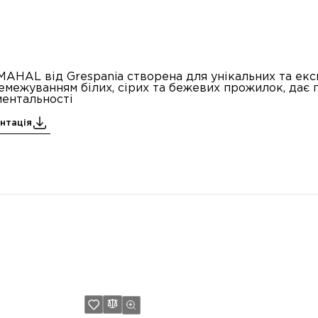
MAHAL від Grespania створена для унікальних та ек
емежуванням білих, сірих та бежевих прожилок, дає п
ментальності
нтація