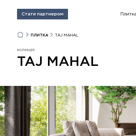
Стати партнером
Плитк
ПЛИТКА
TAJ MAHAL
колекція
TAJ MAHAL