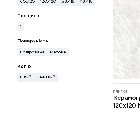
60x120
120x120
59x119
119x119
Товщина
1
Поверхність
Полірована
Матова
Колір
Білий
Бежевий
плитка
Керамог
120x120