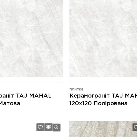
плитка
раніт TAJ MAHAL
Керамограніт TAJ MA
 Матова
120x120 Полірована