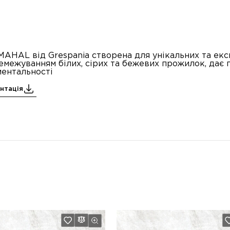
MAHAL від Grespania створена для унікальних та ек
емежуванням білих, сірих та бежевих прожилок, дає п
ментальності
нтація