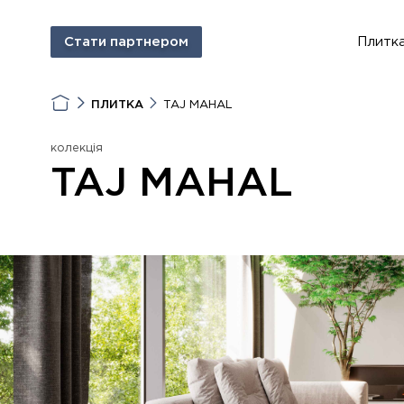
Стати партнером
Плитк
ПЛИТКА
TAJ MAHAL
колекція
TAJ MAHAL