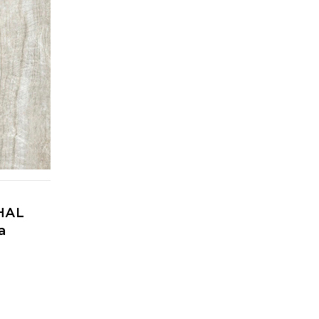
HAL
а