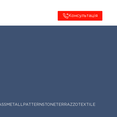
Консультація
ASS
METALL
PATTERN
STONE
TERRAZZO
TEXTILE