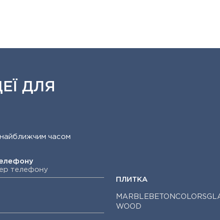
ЕЇ ДЛЯ
ит найближчим часом
телефону
ПЛИТКА
MARBLE
BETON
COLORS
GL
WOOD