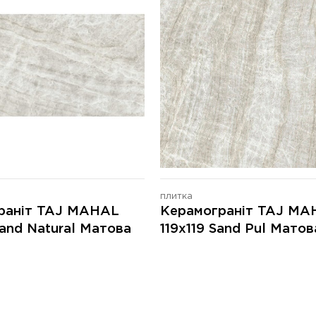
плитка
раніт TAJ MAHAL
Керамограніт TAJ MA
and Natural Матова
119x119 Sand Pul Матов