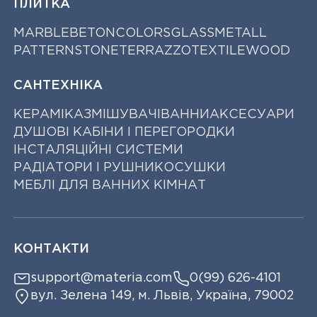
ПЛИТКА
MARBLE
BETON
COLORS
GLASS
METALL
PATTERN
STONE
TERRAZZO
TEXTILE
WOOD
САНТЕХНІКА
КЕРАМІКА
ЗМІШУВАЧІ
ВАННИ
АКСЕСУАРИ
ДУШОВІ КАБІНИ І ПЕРЕГОРОДКИ
ІНСТАЛЯЦІЙНІ СИСТЕМИ
РАДІАТОРИ І РУШНИКОСУШКИ
МЕБЛІ ДЛЯ ВАННИХ КІМНАТ
КОНТАКТИ
support@materia.com
0(99) 626-4101
вул. Зелена 149, м. Львів, Україна, 79002